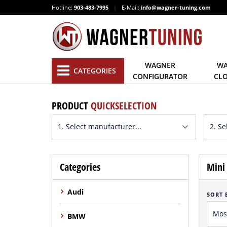
Hotline:
903-483-7995
|
E-Mail:
info@wagner-tuning.com
WAGNER
WA
CATEGORIES
CONFIGURATOR
CL
PRODUCT
QUICKSELECTION
Categories
Mini 
Audi
SORT 
BMW