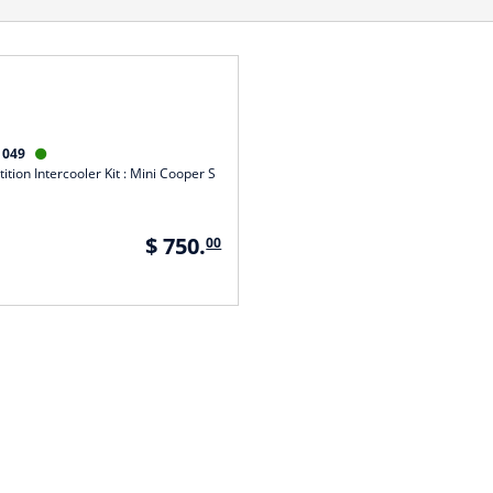
1049

tion Intercooler Kit : Mini Cooper S
$ 750.
00